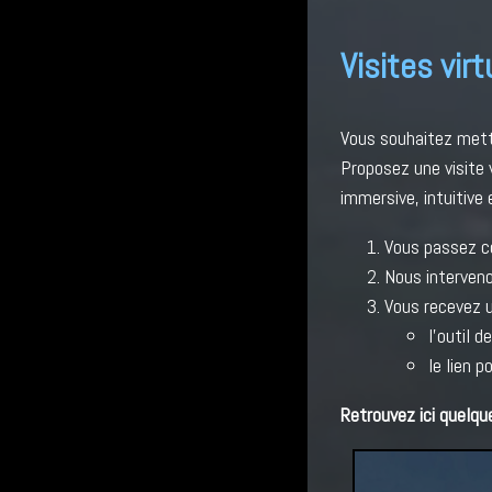
Visites vir
Vous souhaitez mett
Proposez une visite 
immersive, intuitive 
Vous passez c
Nous interven
Vous recevez u
l'outil d
le lien p
Retrouvez ici quelqu