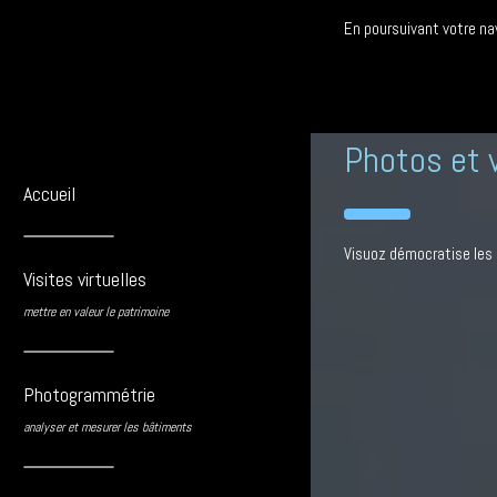
En poursuivant votre nav
Nous rend
Photos et v
Accueil
Visuoz démocratise les p
Visites virtuelles
mettre en valeur le patrimoine
Photogrammétrie
analyser et mesurer les bâtiments