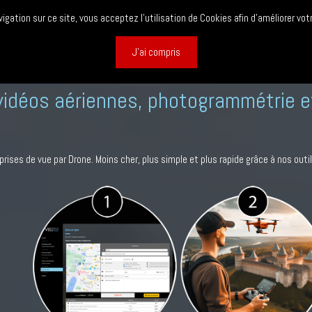
igation sur ce site, vous acceptez l’utilisation de Cookies afin d'améliorer votr
ons accessible la prise de vu
J'ai compris
idéos aériennes, photogrammétrie et 
rises de vue par Drone. Moins cher, plus simple et plus rapide grâce à nos outil